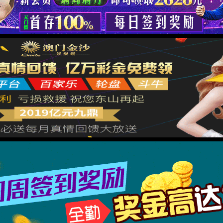
抱歉，出错啦！
nd Company
Module Error
2
后页面自动跳转
立即跳转