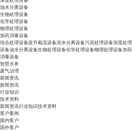
深度处理设备
油水分离设备
生物处理设备
化学处理设备
物理处理设备
加药消毒设备
综合处理设备
提升截流设备
泥水分离设备
污泥处理设备
深度处理
设备
油水分离设备
生物处理设备
化学处理设备
物理处理设备
加药
消毒设备
智慧水务
废气治理
新闻资讯
新闻资讯
行业知识
技术资料
新闻资讯
行业知识
技术资料
客户案例
国内客户
国外客户