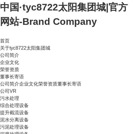
中国·tyc8722太阳集团城|官方
网站-Brand Company
首页
关于tyc8722太阳集团城
公司简介
企业文化
荣誉资质
董事长寄语
公司简介
企业文化
荣誉资质
董事长寄语
公司VR
污水处理
综合处理设备
提升截流设备
泥水分离设备
污泥处理设备