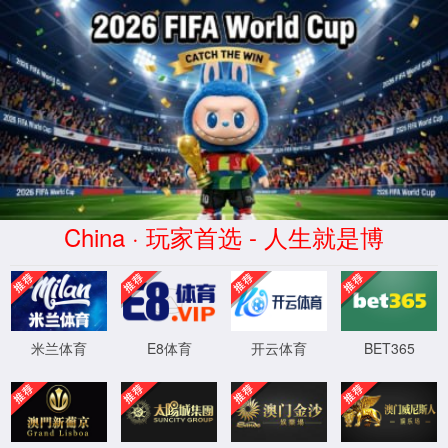
抱歉，出错啦！
团