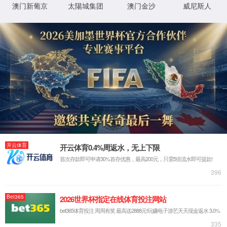
Module Error
3
后页面自动跳转
立即跳转
y